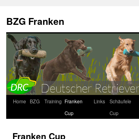
BZG Franken
Zum
Home
BZG
Training
Franken
Links
Schäufele
Inhalt
Cup
Cup
springen
Franken Cup