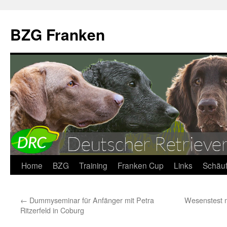
BZG Franken
Zum
Home
BZG
Training
Franken Cup
Links
Schäuf
Inhalt
←
Dummyseminar für Anfänger mit Petra
Wesenstest mi
springen
Ritzerfeld in Coburg