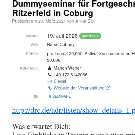
Dummyseminar für Fortgeschri
Ritzerfeld in Coburg
Publiziert am
20. März 2021
von
Anika Eibl
19. Juli 2026
ganztägig
WANN:
Raum Coburg
WO:
pro Team 120,00€; Aktiver Zuschauer ohne 
PREIS:
30,00€
Marion Weber
KONTAKT:
+49 172 8142066
E-Mail
Website der Veranstaltung
SEMINARE
http://drc.de/adr/listen/show_details_
Was erwartet Dich:
Live Einblicke in Trainingseinheiten mi